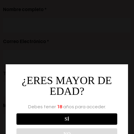
Nombre completo *
Correo Electrónico *
Teléfono *
¿ERES MAYOR DE
EDAD?
Mensaje*
Debes tener
18
años para acceder.
SÍ
NO