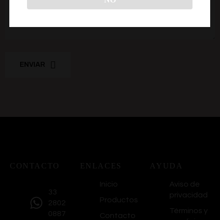
ENVIAR
CONTACTO
ENLACES
AYUDA
Inicio
Aviso de
33
privacidad
Productos
2802
Términos y
0887
Contacto