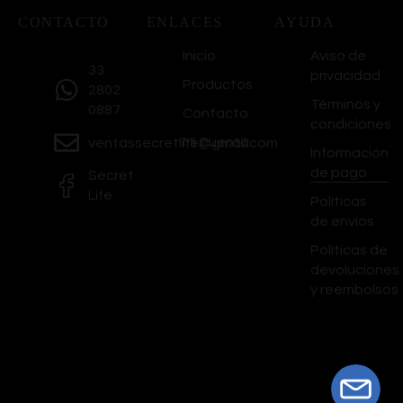
CONTACTO
ENLACES
AYUDA
Inicio
Aviso de
33
privacidad
Productos
2802
Términos y
0887
Contacto
condiciones
Mi Cuenta
ventassecretlife@gmail.com
Información
de pago
Secret
Life
Políticas
de envíos
Políticas de
devoluciones
y reembolsos