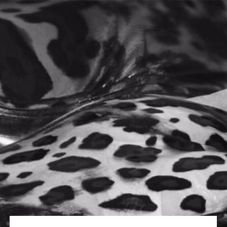
0
Home
ACELERADOR
/
/
TIENDA