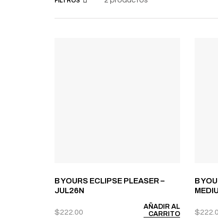
FILTROS
B YOURS ECLIPSE PLEASER –
B YOU
JUL26N
MEDIU
AÑADIR AL
$
222.00
$
222.
CARRITO