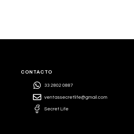
CONTACTO
33 2802 0887
ventassecretlife@gmail.com
Secret Life