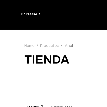
EXPLORAR
Home
Productos
Anal
/
/
TIENDA
2 productos