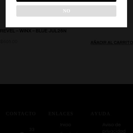
NO
REVEL – WINX – BLUE JUL26N
$
605.00
AÑADIR AL CARRITO
CONTACTO
ENLACES
AYUDA
Inicio
Aviso de
33
privacidad