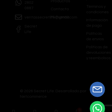
Productos
2802
Términos y
0887
Contacto
condiciones
Mi Cuenta
ventassecretlife@gmail.com
Información
de pago
Secret
Life
Políticas
de envíos
Políticas de
devoluciones
y reembolsos
© 2026 Secret Life.
Desarrollado por
Netcommerce
0