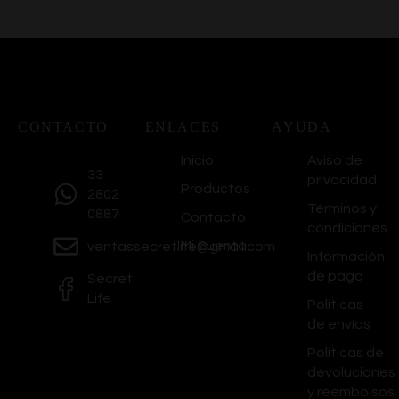
CONTACTO
ENLACES
AYUDA
Inicio
Aviso de
33
privacidad
Productos
2802
Términos y
0887
Contacto
condiciones
Mi Cuenta
ventassecretlife@gmail.com
Información
de pago
Secret
Life
Políticas
de envíos
Políticas de
devoluciones
y reembolsos