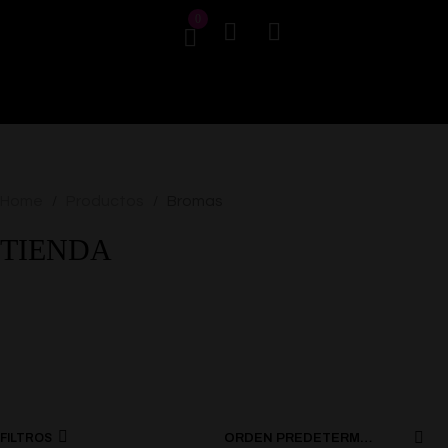
0
Home
Productos
Bromas
/
/
TIENDA
FILTROS
ORDEN PREDETERMINADO