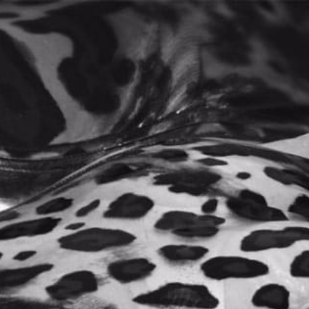
0
Home
Productos
CANNABIS
/
/
TIENDA