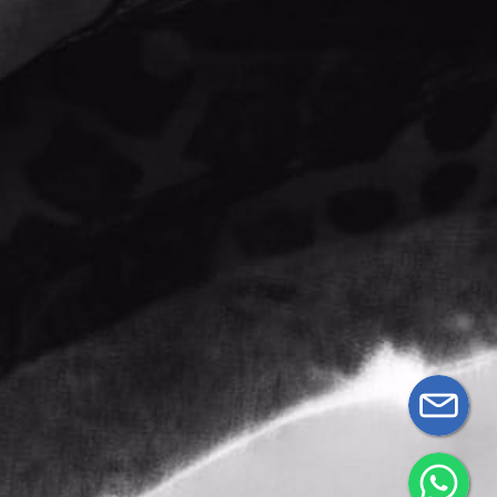
33
privacidad
Productos
2802
Términos y
0887
Contacto
condiciones
Mi Cuenta
ventassecretlife@gmail.com
Información
de pago
Secret
Life
Políticas
de envíos
Políticas de
devoluciones
y reembolsos
© 2026 Secret Life.
Desarrollado por Netcommerce
0