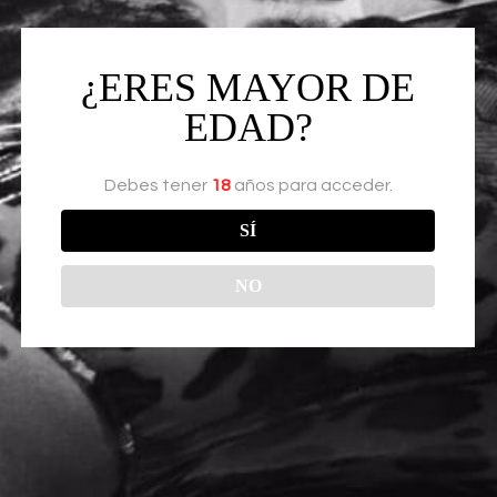
FILTROS
¿ERES MAYOR DE
EDAD?
LUBRICANTE ONE 60 ML DE CANN
$
121.00
AÑADIR AL CARRITO
Debes tener
18
años para acceder.
SÍ
NO
CONTACTO
ENLACES
AYUDA
Inicio
Aviso de