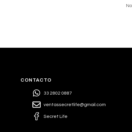
No
CONTACTO
33 2802 0887
ventassecretlife@gmail.com
Secret Life