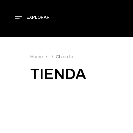
EXPLORAR
Home
Chicote
/
/
TIENDA