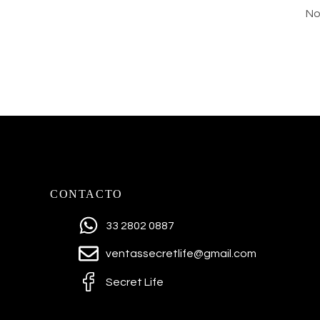
No
CONTACTO
33 2802 0887
ventassecretlife@gmail.com
Secret Life