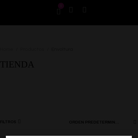
0
Home
Productos
Envoltura
/
/
TIENDA
FILTROS
ORDEN PREDETERMINADO