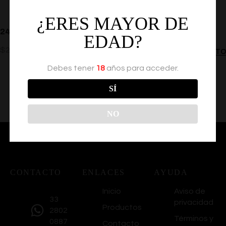
¿ERES MAYOR DE
24X6X6CM CARD BOARD BOX
EDAD?
$
23.00
AÑADIR AL CARRITO
Debes tener
18
años para acceder.
SÍ
NO
CONTACTO
ENLACES
AYUDA
Inicio
Aviso de
33
privacidad
Productos
2802
Términos y
0887
Contacto