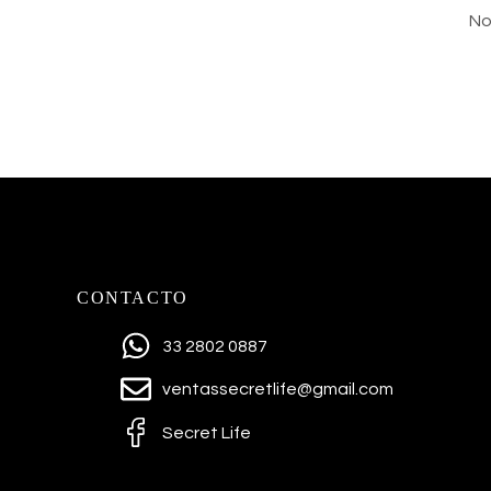
No
CONTACTO
33 2802 0887
ventassecretlife@gmail.com
Secret Life