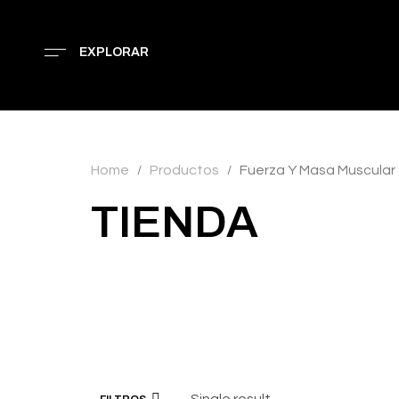
EXPLORAR
Home
Productos
Fuerza Y Masa Muscular
/
/
TIENDA
Single result