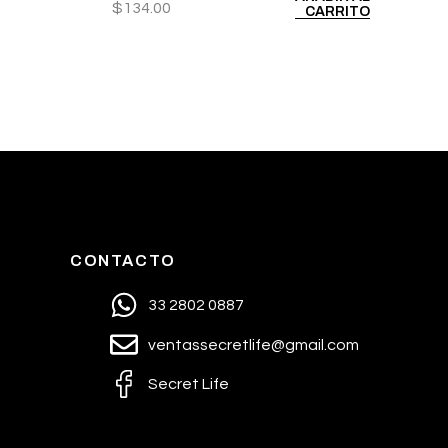
$
134.00
CARRITO
CONTACTO
33 2802 0887
ventassecretlife@gmail.com
Secret Life