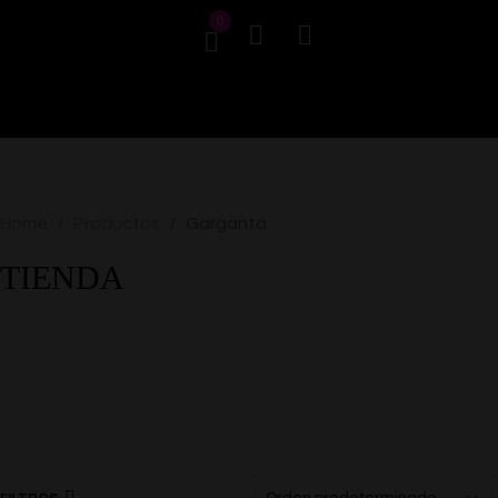
0
Home
Productos
Garganta
/
/
TIENDA