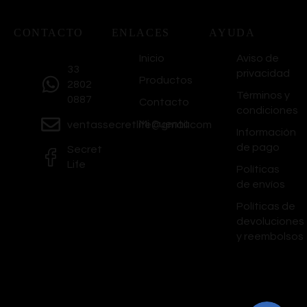
CONTACTO
ENLACES
AYUDA
Inicio
Aviso de
33
privacidad
Productos
2802
Términos y
0887
Contacto
condiciones
Mi Cuenta
ventassecretlife@gmail.com
Información
de pago
Secret
Life
Políticas
de envíos
Políticas de
devoluciones
y reembolsos