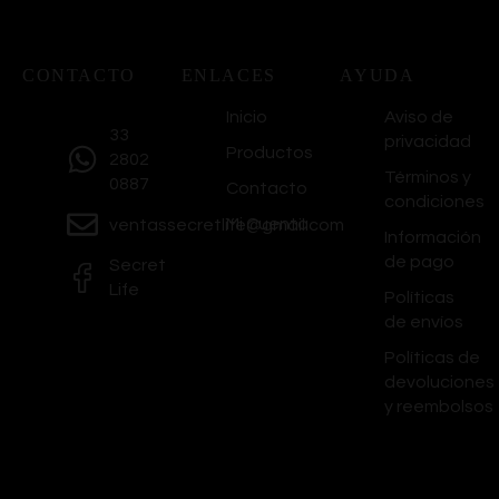
CONTACTO
ENLACES
AYUDA
Inicio
Aviso de
33
privacidad
Productos
2802
Términos y
0887
Contacto
condiciones
Mi Cuenta
ventassecretlife@gmail.com
Información
de pago
Secret
Life
Políticas
de envíos
Políticas de
devoluciones
y reembolsos