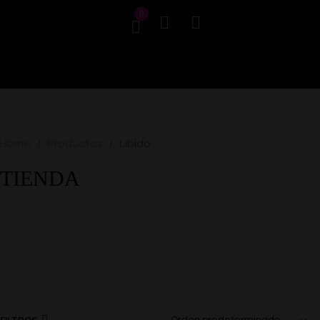
0
Home
Productos
Libido
/
/
TIENDA