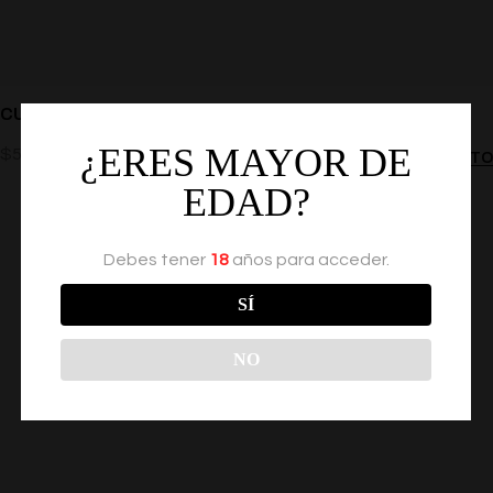
CUBA
¿ERES MAYOR DE
$
50.00
AÑADIR AL CARRITO
EDAD?
Debes tener
18
años para acceder.
SÍ
NO