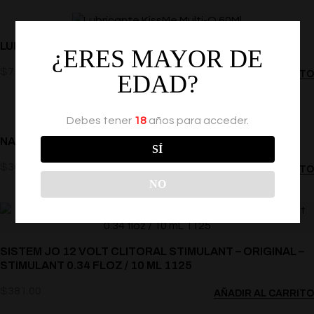
LUBRICANTE KISSME MULTI-O 60ML
¿ERES MAYOR DE
$
73.00
AÑADIR AL CARRITO
EDAD?
Debes tener
18
años para acceder.
NASSTOYS CHINA NYMPHO CREAM .5 OZ. 1025
SÍ
$
367.00
AÑADIR AL CARRITO
NO
SISTEM JO 12 VOLT CLITORAL STIMULANT – ORIGINAL –
STIMULANT 0.34 FLOZ / 10 ML 1125
$
381.00
AÑADIR AL CARRITO