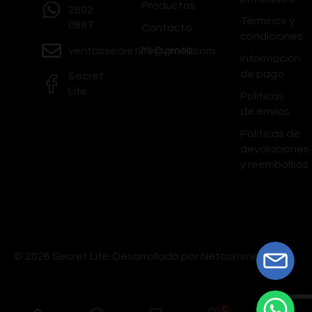
Productos
2802
Términos y
0887
Contacto
condiciones
Mi Cuenta
ventassecretlife@gmail.com
Información
de pago
Secret
Life
Políticas
de envíos
Políticas de
devoluciones
y reembolsos
© 2026 Secret Life.
Desarrollado por Netcommerce
0