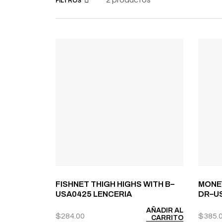
FILTROS
FISHNET THIGH HIGHS WITH B–
MONE
USA0425 LENCERIA
DR–U
AÑADIR AL
$
284.00
$
385.
CARRITO