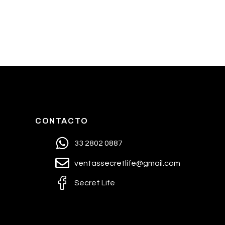
CONTACTO
33 2802 0887
ventassecretlife@gmail.com
Secret Life