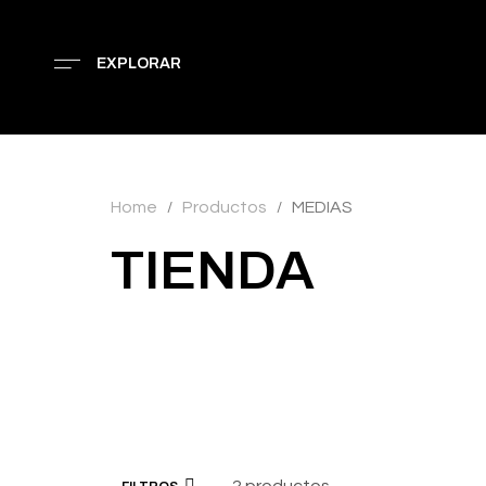
EXPLORAR
Home
Productos
MEDIAS
/
/
TIENDA
2 productos