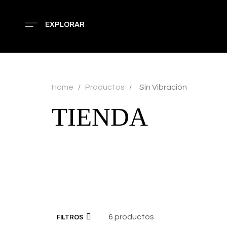
EXPLORAR
Home
Productos
Sin Vibración
/
/
TIENDA
6 productos
FILTROS