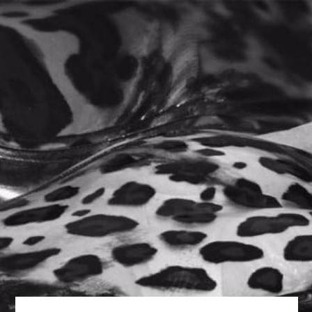
0
Home
Suplemento Femenino
/
/
TIENDA