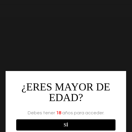
¿ERES MAYOR DE
EDAD?
Debes tener
18
años para acceder.
SÍ