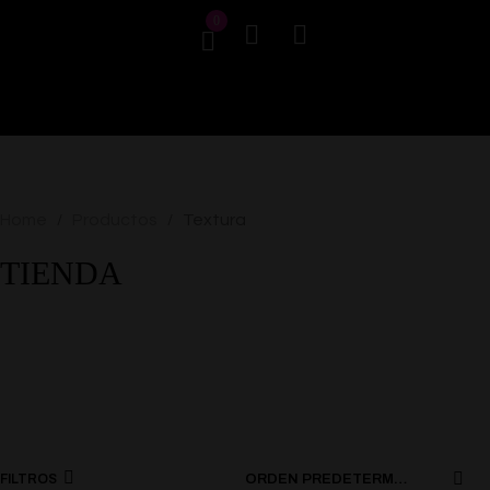
0
Home
Productos
Textura
/
/
TIENDA
FILTROS
ORDEN PREDETERMINADO