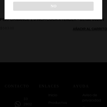
NO
PERFORMANCE 1.5 INCH COCK XTENDER – BEIGE 0526N
$
583.00
AÑADIR AL CARRITO
CONTACTO
ENLACES
AYUDA
Inicio
Aviso de
33
privacidad
Productos
2802