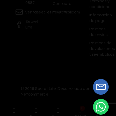
Términos y
0887
Contacto
condiciones
Mi Cuenta
ventassecretlife@gmail.com
Información
de pago
Secret
Life
Políticas
de envíos
Políticas de
devoluciones
y reembolsos
© 2026 Secret Life.
Desarrollado por
Netcommerce
0