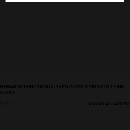
HYMAN 30 FUNCTION CURVED G-SPOT VIBRATOR PINK
0426N
$
360.00
AÑADIR AL CARRITO