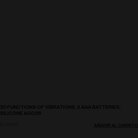
30 FUNCTIONS OF VIBRATIONS, 2 AAA BATTERIES,
SILICONE AGO26
$
758.00
AÑADIR AL CARRITO