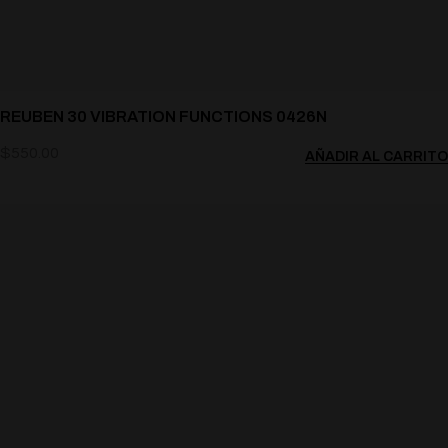
REUBEN 30 VIBRATION FUNCTIONS 0426N
$
550.00
AÑADIR AL CARRITO