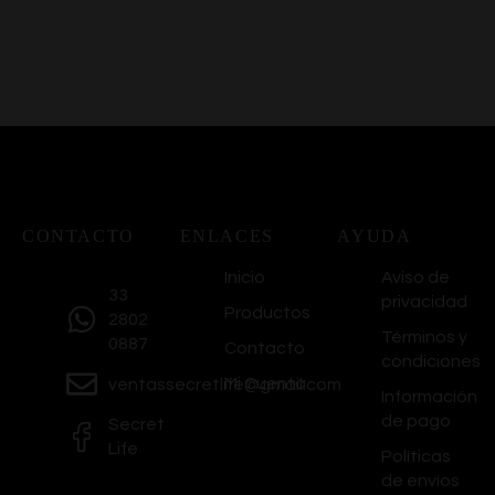
CONTACTO
ENLACES
AYUDA
Inicio
Aviso de
33
privacidad
Productos
2802
Términos y
0887
Contacto
condiciones
Mi Cuenta
ventassecretlife@gmail.com
Información
de pago
Secret
Life
Políticas
de envíos