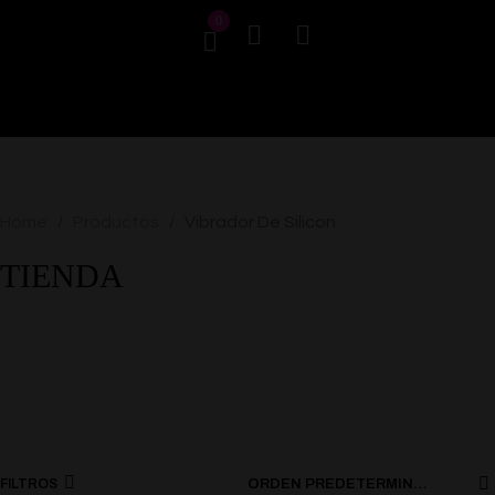
0
Home
Productos
Vibrador De Silicon
/
/
TIENDA
FILTROS
ORDEN PREDETERMINADO