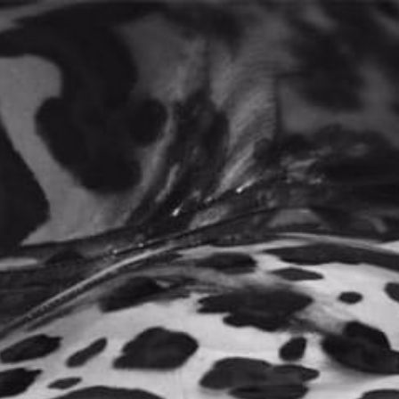
0
Home
Productos
Lubricantes
Engrosador
/
/
/
TIENDA
FILTROS
ORDEN PREDETERMINADO