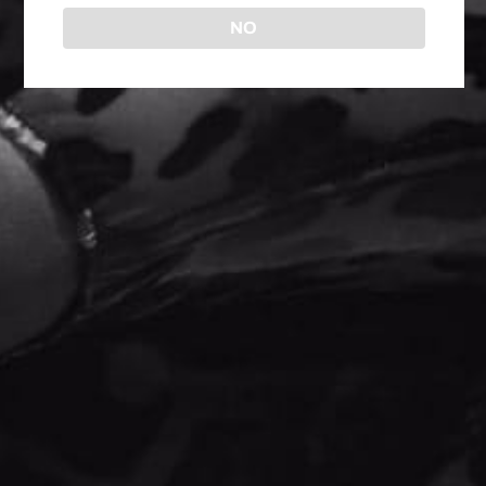
NO
MAXIMUS ENLARGEMENT CREAM® – BULK JUL26N
$
288.00
AÑADIR AL CARRITO
CONTACTO
ENLACES
AYUDA
Inicio
Aviso de
33
privacidad
Productos
2802