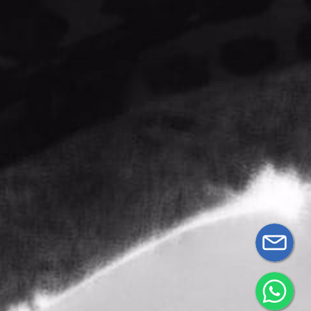
Términos y
0887
Contacto
condiciones
Mi Cuenta
ventassecretlife@gmail.com
Información
de pago
Secret
Life
Políticas
de envíos
Políticas de
devoluciones
y reembolsos
© 2026 Secret Life.
Desarrollado por
Netcommerce
0