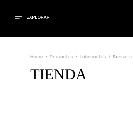
EXPLORAR
Home
Productos
Lubricantes
Sensibili
/
/
/
TIENDA