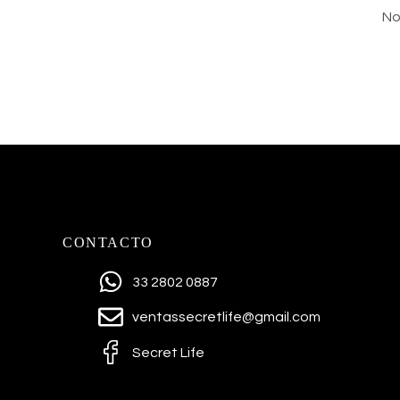
No
CONTACTO
33 2802 0887
ventassecretlife@gmail.com
Secret Life