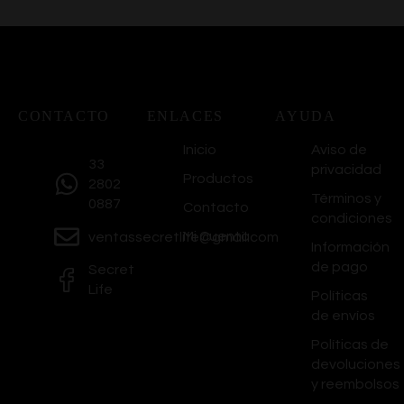
CONTACTO
ENLACES
AYUDA
Inicio
Aviso de
33
privacidad
Productos
2802
Términos y
0887
Contacto
condiciones
Mi Cuenta
ventassecretlife@gmail.com
Información
de pago
Secret
Life
Políticas
de envíos
Políticas de
devoluciones
y reembolsos