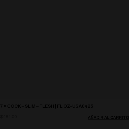
7 » COCK – SLIM – FLESH | FL OZ–USA0425
$
481.00
AÑADIR AL CARRITO