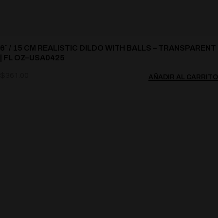
6″ / 15 CM REALISTIC DILDO WITH BALLS – TRANSPARENT
| FL OZ–USA0425
$
361.00
AÑADIR AL CARRITO