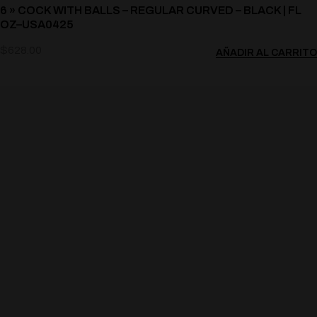
6 » COCK WITH BALLS – REGULAR CURVED – BLACK | FL
OZ–USA0425
$
628.00
AÑADIR AL CARRITO