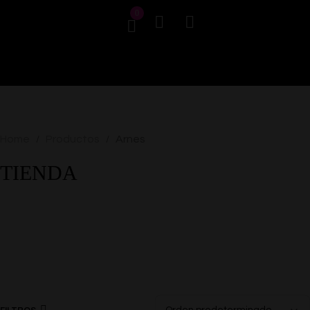
0
Home
Productos
Arnes
/
/
TIENDA