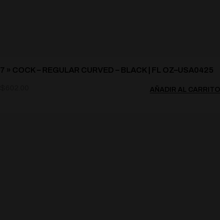
7 » COCK – REGULAR CURVED – BLACK | FL OZ–USA0425
$
602.00
AÑADIR AL CARRITO