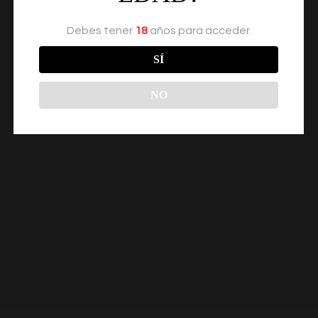
Debes tener
18
años para acceder.
SÍ
NO