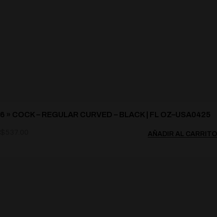
6 » COCK – REGULAR CURVED – BLACK | FL OZ–USA0425
$
537.00
AÑADIR AL CARRITO