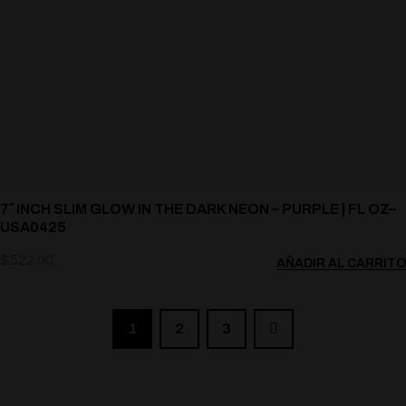
7″ INCH SLIM GLOW IN THE DARK NEON – PURPLE | FL OZ–
USA0425
$
522.00
AÑADIR AL CARRITO
1
2
3