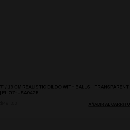
7″ / 19 CM REALISTIC DILDO WITH BALLS – TRANSPARENT
| FL OZ–USA0425
$
481.00
AÑADIR AL CARRITO