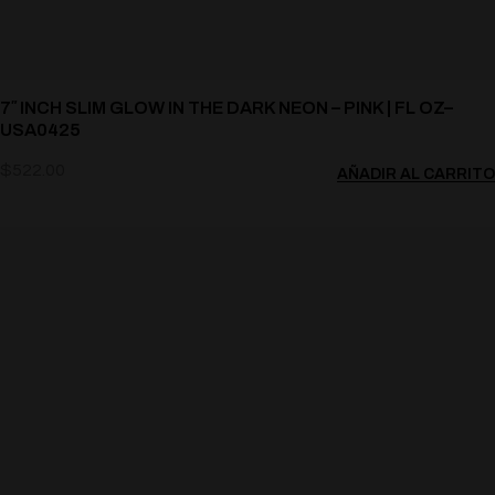
7″ INCH SLIM GLOW IN THE DARK NEON – PINK | FL OZ–
USA0425
$
522.00
AÑADIR AL CARRITO