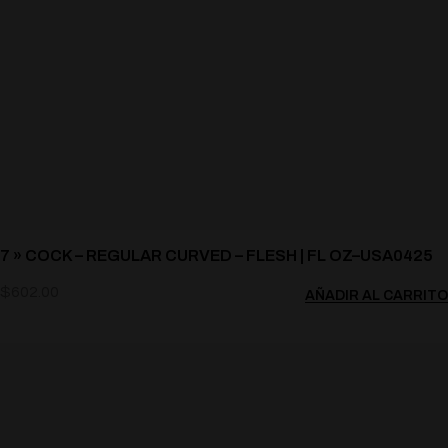
7 » COCK – REGULAR CURVED – FLESH | FL OZ–USA0425
$
602.00
AÑADIR AL CARRITO