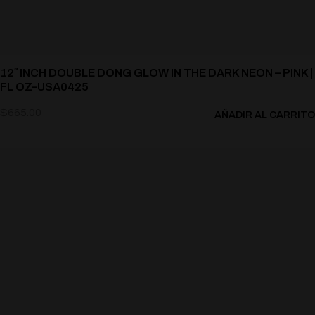
12″ INCH DOUBLE DONG GLOW IN THE DARK NEON – PINK |
FL OZ–USA0425
$
665.00
AÑADIR AL CARRITO