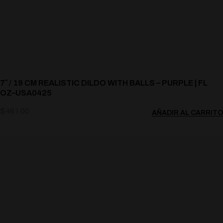
7″ / 19 CM REALISTIC DILDO WITH BALLS – PURPLE | FL
OZ–USA0425
$
481.00
AÑADIR AL CARRITO