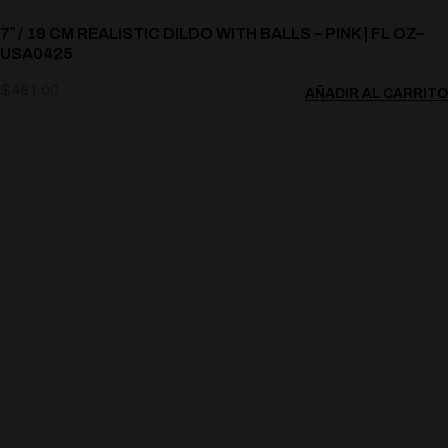
7″ / 19 CM REALISTIC DILDO WITH BALLS – PINK | FL OZ–
USA0425
$
481.00
AÑADIR AL CARRITO