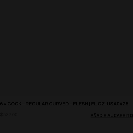
6 » COCK – REGULAR CURVED – FLESH | FL OZ–USA0425
$
537.00
AÑADIR AL CARRITO