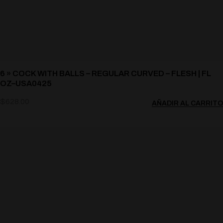
6 » COCK WITH BALLS – REGULAR CURVED – FLESH | FL
OZ–USA0425
$
628.00
AÑADIR AL CARRITO