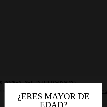
6″ COCK – SLIM – FLESH | FL OZ–USA0425
$
443.00
AÑADIR AL CARRITO
¿ERES MAYOR DE
EDAD?