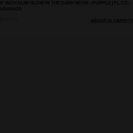
6″ INCH SLIM GLOW IN THE DARK NEON – PURPLE | FL OZ–
USA0425
$
340.00
AÑADIR AL CARRITO