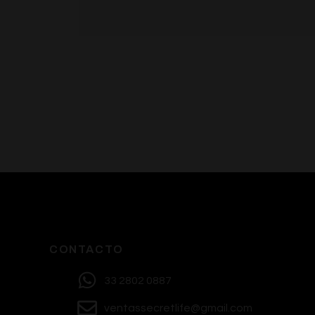
CONTACTO
33 2802 0887
ventassecretlife@gmail.com