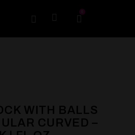
0
COCK WITH BALLS
GULAR CURVED –