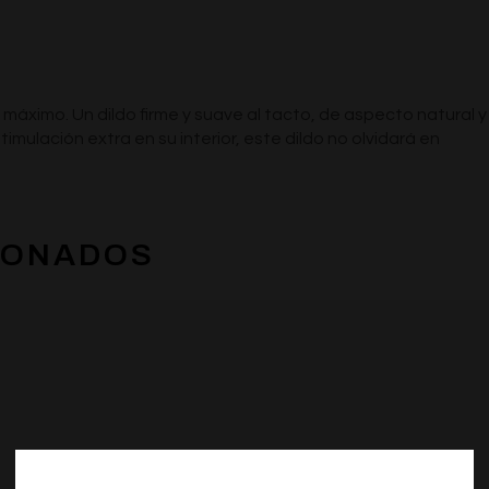
máximo. Un dildo firme y suave al tacto, de aspecto natural y
imulación extra en su interior, este dildo no olvidará en
IONADOS