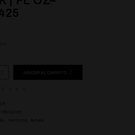
 | FL OZ–
425
ias
AÑADIR AL CARRITO
LK
 Vibración
,
,
do
Ventoza
Arnes