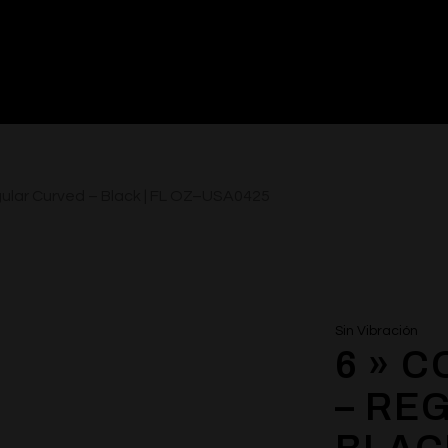
egular Curved – Black | FL OZ–USA0425
Sin Vibración
6 » 
– RE