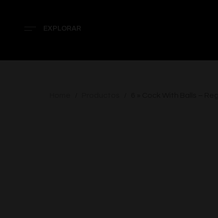
EXPLORAR
Home
Productos
6 » Cock With Balls – R
/
/