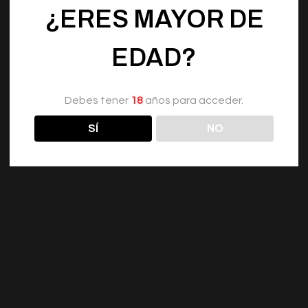
¿ERES MAYOR DE
EDAD?
Debes tener
18
años para acceder.
SÍ
NO