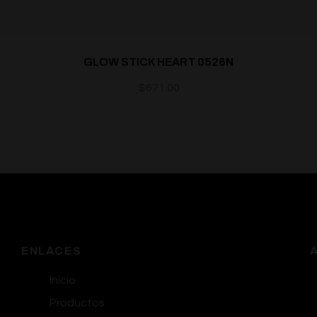
GLOW STICK HEART 0526N
$
671.00
ENLACES
Inicio
Productos