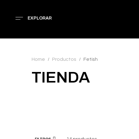
EXPLORAR
Home
Productos
Fetish
/
/
TIENDA
14 productos