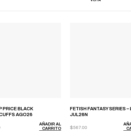
VISTA
 PRICE BLACK
FETISH FANTASY SERIES –
CUFFS AGO26
JUL26N
AÑADIR AL
AÑA
0
$
567.00
CARRITO
C