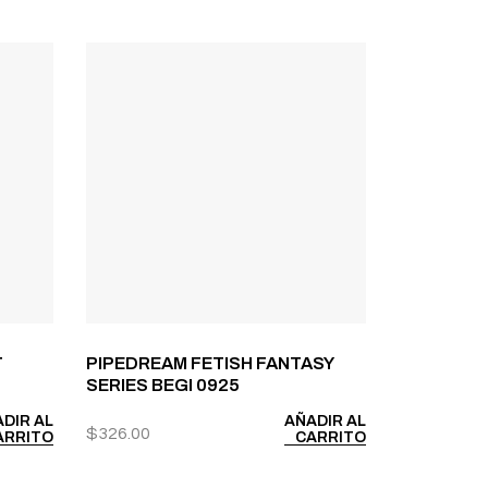
T
PIPEDREAM FETISH FANTASY
SERIES BEGI 0925
DIR AL
AÑADIR AL
$
326.00
ARRITO
CARRITO