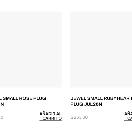
L SMALL ROSE PLUG
JEWEL SMALL RUBY HEAR
6N
PLUG JUL26N
AÑADIR AL
AÑA
00
$
253.00
CARRITO
C