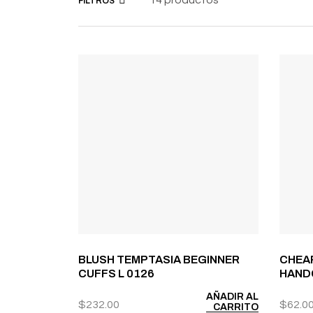
FILTROS
BLUSH TEMPTASIA BEGINNER
CHEAP
CUFFS L 0126
HAND
AÑADIR AL
$
232.00
$
62.0
CARRITO