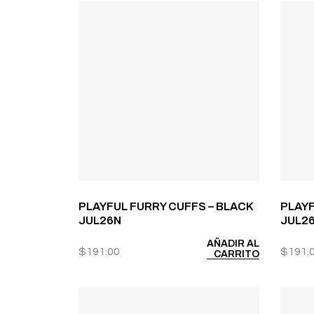
PLAYFUL FURRY CUFFS – BLACK
PLAYF
JUL26N
JUL2
AÑADIR AL
$
191.00
$
191.
CARRITO