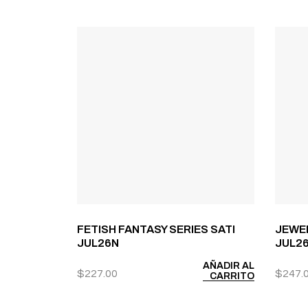
FETISH FANTASY SERIES SATI
JEWE
JUL26N
JUL2
AÑADIR AL
$
227.00
$
247.
CARRITO