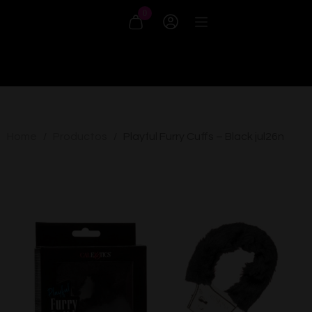
0
Home
Productos
Playful Furry Cuffs – Black jul26n
/
/