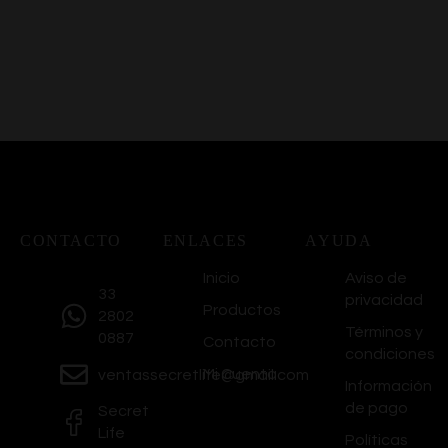
CONTACTO
ENLACES
AYUDA
Inicio
Aviso de
33
privacidad
Productos
2802
Términos y
0887
Contacto
condiciones
Mi Cuenta
ventassecretlife@gmail.com
Información
de pago
Secret
Life
Políticas