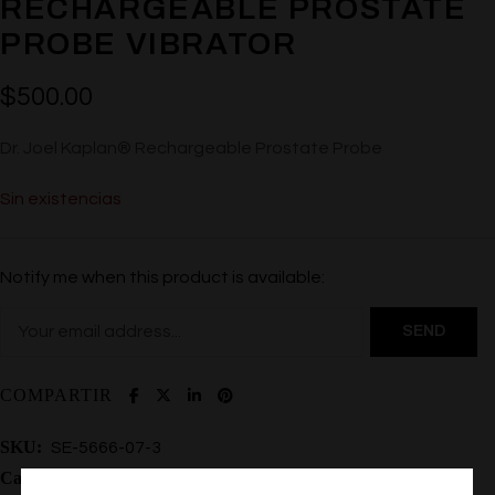
RECHARGEABLE PROSTATE
PROBE VIBRATOR
$
500.00
Dr. Joel Kaplan® Rechargeable Prostate Probe
Sin existencias
Notify me when this product is available:
COMPARTIR
SKU:
SE-5666-07-3
Categoría:
Vibradores