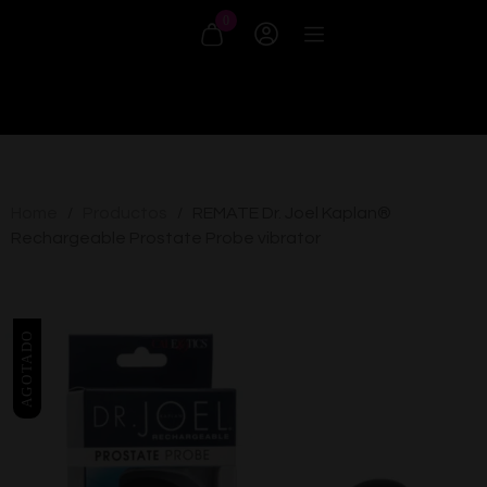
0
Home
Productos
REMATE Dr. Joel Kaplan®
/
/
Rechargeable Prostate Probe vibrator
AGOTADO