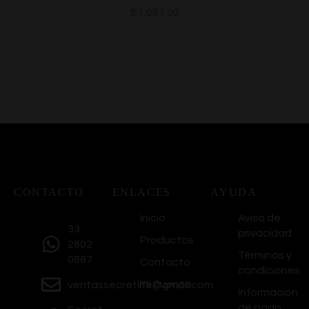
$
1,081.00
CONTACTO
ENLACES
AYUDA
Inicio
Aviso de
33
privacidad
Productos
2802
Términos y
0887
Contacto
condiciones
Mi Cuenta
ventassecretlife@gmail.com
Información
de pago