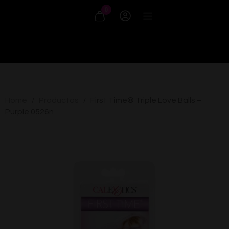
0
Home
Productos
First Time® Triple Love Balls –
/
/
Purple 0526n