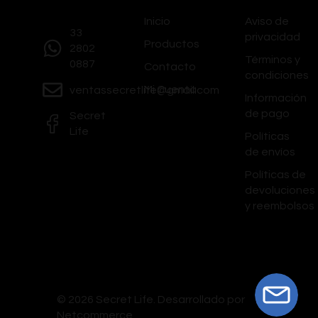
Inicio
Aviso de
33
privacidad
Productos
2802
Términos y
0887
Contacto
condiciones
Mi Cuenta
ventassecretlife@gmail.com
Información
de pago
Secret
Life
Políticas
de envíos
Políticas de
devoluciones
y reembolsos
© 2026 Secret Life.
Desarrollado por
Netcommerce