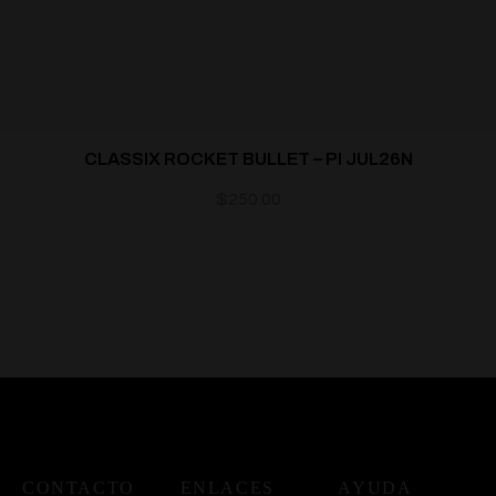
CLASSIX ROCKET BULLET – PI JUL26N
$
250.00
CONTACTO
ENLACES
AYUDA