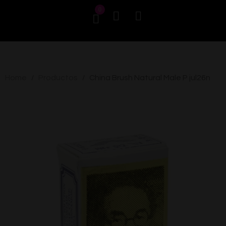
0
Home
Productos
China Brush Natural Male P jul26n
/
/