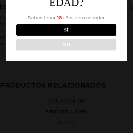
EDAD?
DESCRIPCIÓN
La solución de cepillo chino también se conoce como
Debes tener
18
años para acceder.
solución Kwang Tze de Seifen. Esta mezcla de hierbas
SÍ
tradicionales puede aumentar considerablemente el
rendimiento sin someter la piel sensible a agentes
anestésicos sintéticos agresivos.
NO
PRODUCTOS RELACIONADOS
STUD 100 JUL26N
$
546.00