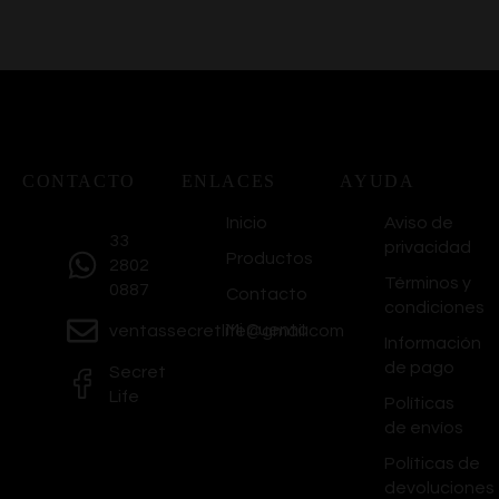
CONTACTO
ENLACES
AYUDA
Inicio
Aviso de
33
privacidad
Productos
2802
Términos y
0887
Contacto
condiciones
Mi Cuenta
ventassecretlife@gmail.com
Información
de pago
Secret
Life
Políticas
de envíos
Políticas de
devoluciones