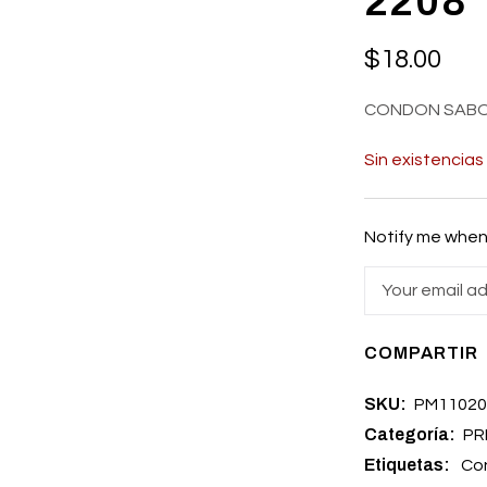
2208
$
18.00
CONDON SABO
Sin existencias
Notify me when 
COMPARTIR
SKU:
PM1102
Categoría:
PR
Etiquetas:
Con