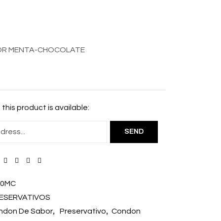
R MENTA-CHOCOLATE
this product is available:
00MC
ESERVATIVOS
,
,
don De Sabor
Preservativo
Condon