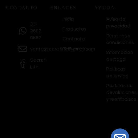
CONTACTO
ENLACES
AYUDA
Inicio
Aviso de
33
privacidad
Productos
2802
Términos y
0887
Contacto
condiciones
Mi Cuenta
ventassecretlife@gmail.com
Información
de pago
Secret
Life
Políticas
de envíos
Políticas de
devoluciones
y reembolsos