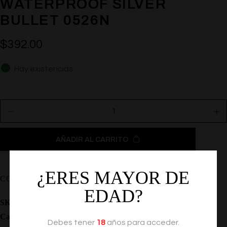
WATERPROOF SILVER
BULLET 0526N
$
392.00
Hay existencias
AÑADIR AL CARRITO
¿ERES MAYOR DE
COMPARTIR
EDAD?
SKU:
SE-1140-10-2
Categoría:
Vibradores
Debes tener
18
años para acceder.