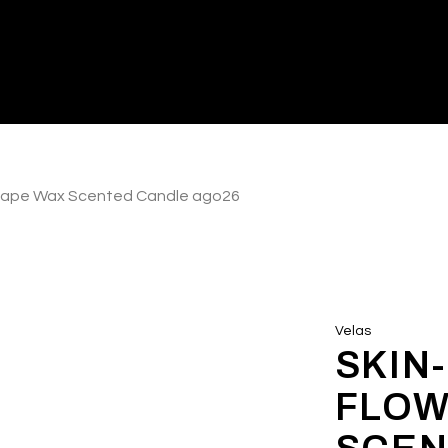
Shape Wax Scented Candle ago26
Velas
SKIN
FLOW