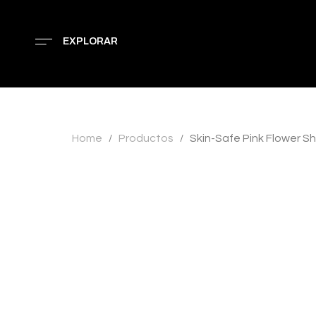
EXPLORAR
Home
Productos
Skin-Safe Pink Flower 
/
/