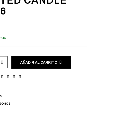
TED CANDLE
6
ias
AÑADIR AL CARRITO
s
orios