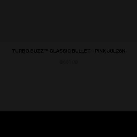
TURBO BUZZ™ CLASSIC BULLET – PINK JUL26N
$
501.00