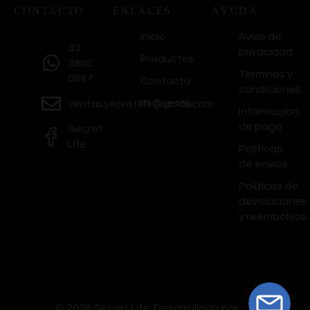
CONTACTO
ENLACES
AYUDA
Inicio
Aviso de
33
privacidad
Productos
2802
Términos y
0887
Contacto
condiciones
Mi Cuenta
ventassecretlife@gmail.com
Información
de pago
Secret
Life
Políticas
de envíos
Políticas de
devoluciones
y reembolsos
© 2026 Secret Life.
Desarrollado por