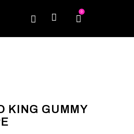
0
O KING GUMMY
PE