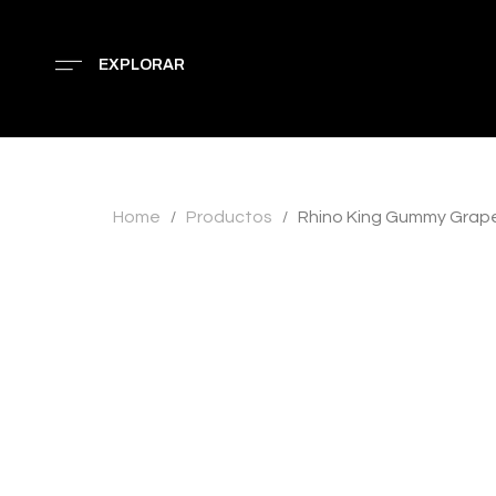
EXPLORAR
Home
Productos
Rhino King Gummy Grap
/
/