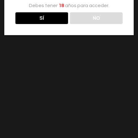
Debes tener
18
años para acceder.
SÍ
NO