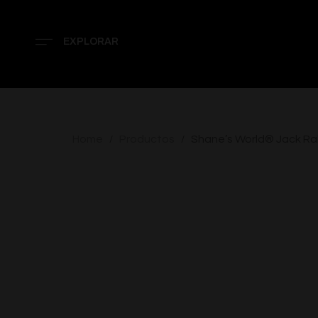
EXPLORAR
Home
Productos
Shane’s World® Jack Ra
/
/