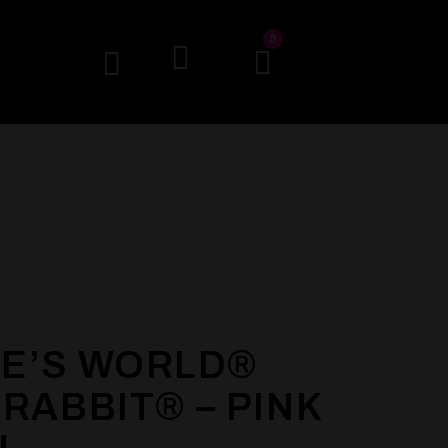
0
E’S WORLD®
 RABBIT® – PINK