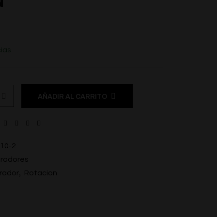
N
ias
AÑADIR AL CARRITO
10-2
bradores
,
rador
Rotacion