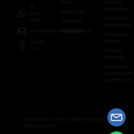
Inicio
Aviso de
33
privacidad
Productos
2802
Términos y
0887
Contacto
condiciones
Mi Cuenta
ventassecretlife@gmail.com
Información
de pago
Secret
Life
Políticas
de envíos
Políticas de
devoluciones
y reembolsos
© 2026 Secret Life.
Desarrollado por
Netcommerce