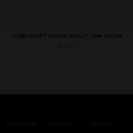
TURBO BUZZ™ CLASSIC BULLET – PINK JUL26N
$
501.00
CONTACTO
ENLACES
AYUDA