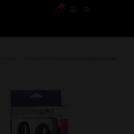
0
Home
Productos
Silicone Remote Bullet 0526n
/
/