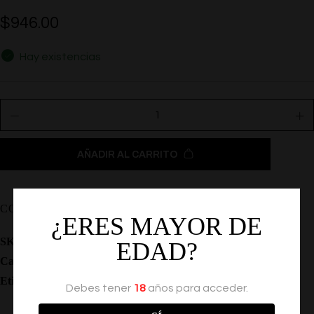
$
946.00
Hay existencias
AÑADIR AL CARRITO
COMPARTIR
¿ERES MAYOR DE
SKU:
SE-0077-10-3
EDAD?
Categoría:
Vibradores
Etiqueta:
Bala Inalambrica Con Control
Debes tener
18
años para acceder.