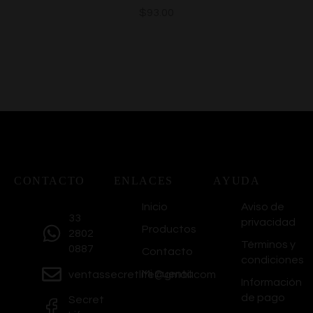
$
93.00
CONTACTO
ENLACES
AYUDA
Inicio
Aviso de
33
privacidad
Productos
2802
Términos y
0887
Contacto
condiciones
Mi Cuenta
ventassecretlife@gmail.com
Información
de pago
Secret