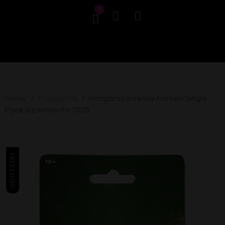
0
Home
Productos
Kangaroo Intense For Him Single
/
/
Pack suplemento 1025
AGOTADO