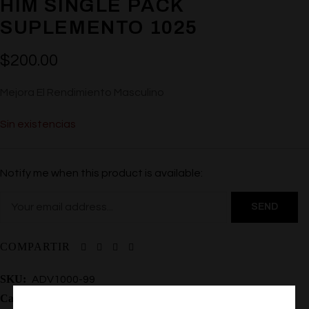
HIM SINGLE PACK
SUPLEMENTO 1025
$
200.00
Mejora El Rendimiento Masculino
Sin existencias
Notify me when this product is available:
COMPARTIR
SKU:
ADV1000-99
Categoría:
Suplementos