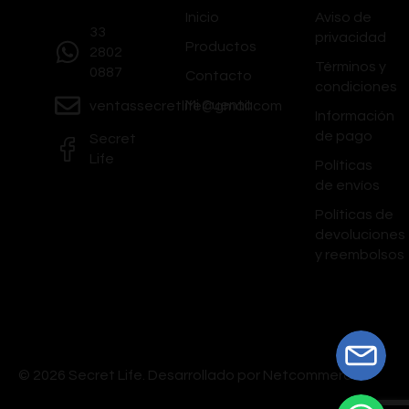
Inicio
Aviso de
33
privacidad
Productos
2802
Términos y
0887
Contacto
condiciones
Mi Cuenta
ventassecretlife@gmail.com
Información
de pago
Secret
Life
Políticas
de envíos
Políticas de
devoluciones
y reembolsos
© 2026 Secret Life.
Desarrollado por Netcommerce