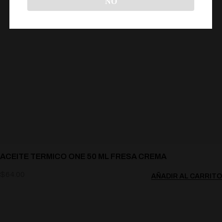
NO
ACEITE TERMICO ONE 50 ML FRESA CREMA
$
64.00
AÑADIR AL CARRITO