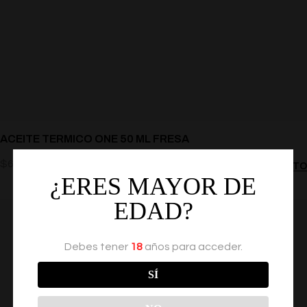
ACEITE TERMICO ONE 50 ML FRESA
$
64.00
AÑADIR AL CARRITO
¿ERES MAYOR DE
EDAD?
Debes tener
18
años para acceder.
SÍ