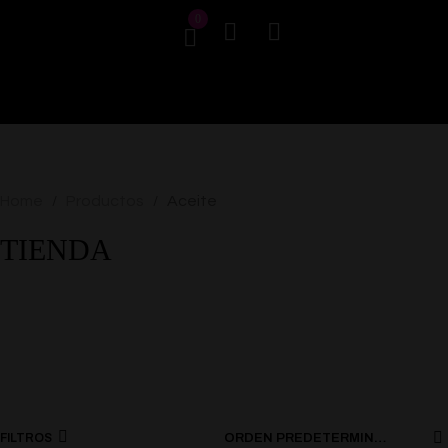
0
Home
Productos
Aceite
/
/
TIENDA
FILTROS
ORDEN PREDETERMINADO