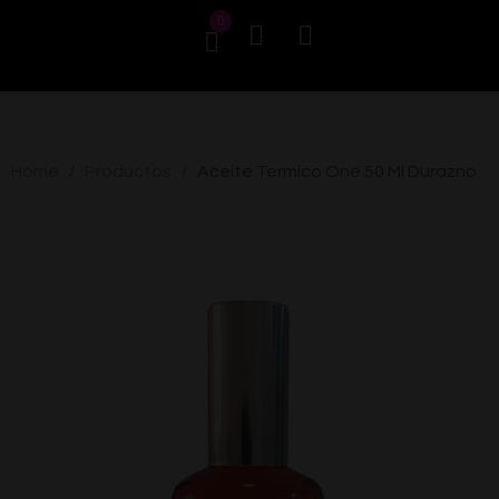
0
Home
Productos
Aceite Termico One 50 Ml Durazno
/
/