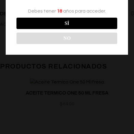
Debes tener
18
años para acceder.
DESCRIPCIÓN
SÍ
ACEITE PARA MASAJE SABOR durazno
NO
PRODUCTOS RELACIONADOS
ACEITE TERMICO ONE 50 ML FRESA
$
64.00