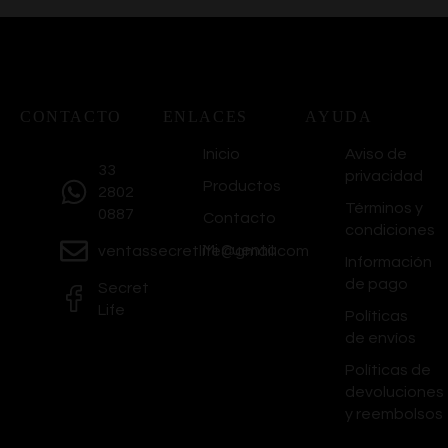
CONTACTO
ENLACES
AYUDA
Inicio
Aviso de
33
privacidad
Productos
2802
Términos y
0887
Contacto
condiciones
Mi Cuenta
ventassecretlife@gmail.com
Información
de pago
Secret
Life
Políticas
de envíos
Políticas de
devoluciones
y reembolsos