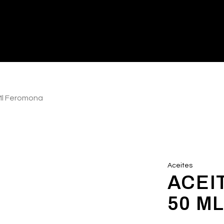
Ml Feromona
Aceites
ACEI
50 M