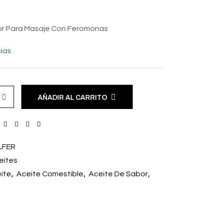
or Para Masaje Con Feromonas
ias
AÑADIR AL CARRITO
LFER
eites
,
,
,
ite
Aceite Comestible
Aceite De Sabor