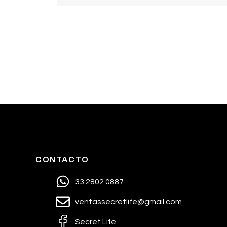
CONTACTO
33 2802 0887
ventassecretlife@gmail.com
Secret Life