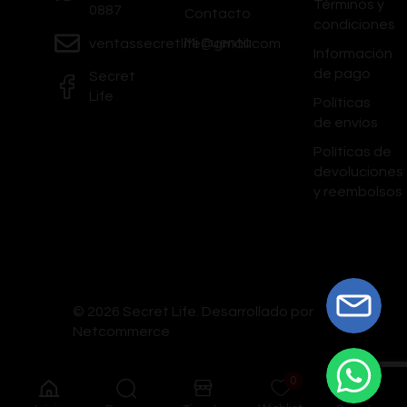
Términos y
0887
Contacto
condiciones
Mi Cuenta
ventassecretlife@gmail.com
Información
de pago
Secret
Life
Políticas
de envíos
Políticas de
devoluciones
y reembolsos
© 2026 Secret Life.
Desarrollado por
Netcommerce
0