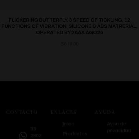
FLICKERING BUTTERFLY, 3 SPEED OF TICKLING, 12
FUNCTIONS OF VIBRATION, SILICONE & ABS MATRERIAL,
OPERATED BY 2AAA AGO26
$
616.00
CONTACTO
ENLACES
AYUDA
Inicio
Aviso de
33
privacidad
Productos
2802