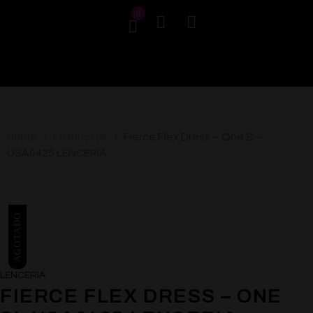
0
Home
Productos
Fierce Flex Dress – One Si–
/
/
USA0425 LENCERIA
AGOTADO
LENCERIA
FIERCE FLEX DRESS – ONE