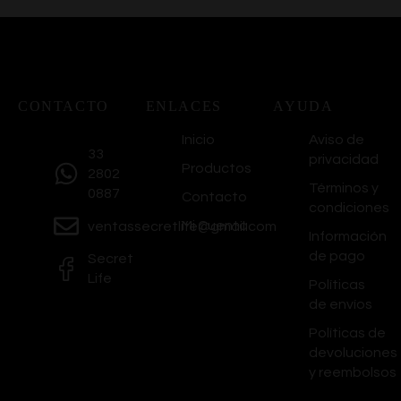
CONTACTO
ENLACES
AYUDA
Inicio
Aviso de
33
privacidad
Productos
2802
Términos y
0887
Contacto
condiciones
Mi Cuenta
ventassecretlife@gmail.com
Información
de pago
Secret
Life
Políticas
de envíos
Políticas de
devoluciones
y reembolsos