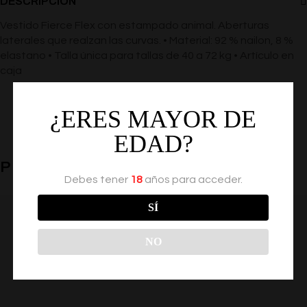
DESCRIPCIÓN
Vestido Fierce Flex con estampado animal. Aberturas
laterales que realzan las curvas. • Material: 92 % nailon, 8 %
elastano • Talla única para tallas de 40 a 72 kg • Artículo en
caja
¿ERES MAYOR DE
EDAD?
PRODUCTOS RELACIONADOS
Debes tener
18
años para acceder.
SÍ
NO