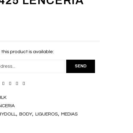
425 LENCERIA
this product is available:
BLK
NCERIA
,
,
,
BYDOLL
BODY
LIGUEROS
MEDIAS