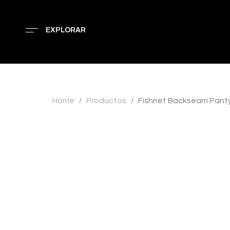
EXPLORAR
Home
Productos
Fishnet Backseam Pan
/
/
AGOTADO