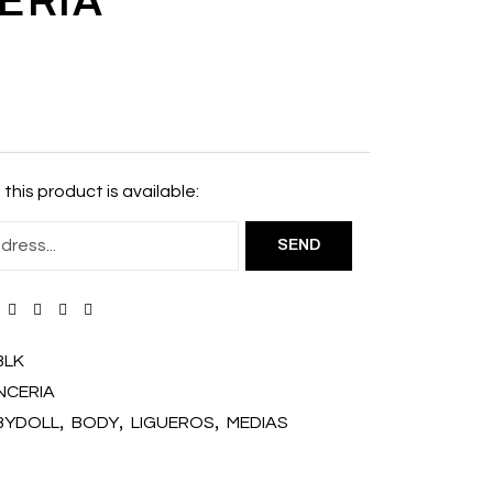
ERIA
this product is available:
BLK
NCERIA
,
,
,
BYDOLL
BODY
LIGUEROS
MEDIAS