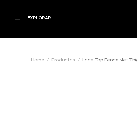
EXPLORAR
Home
Productos
Lace Top Fence Net Th
/
/
AGOTADO