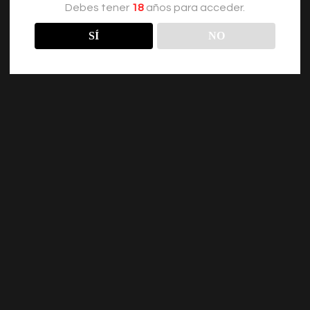
Debes tener
18
años para acceder.
SÍ
NO