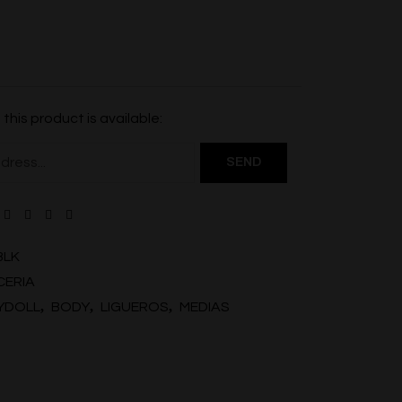
this product is available:
BLK
CERIA
,
,
,
YDOLL
BODY
LIGUEROS
MEDIAS