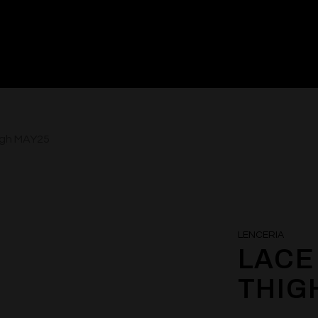
igh MAY25
LENCERIA
LACE
THIG