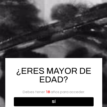
$
130.00
Hay existencias
AÑADIR AL CARRITO
COMPARTIR
¿ERES MAYOR DE
SKU:
RH-G-150K
EDAD?
Categoría:
Suplementos
Etiquetas:
,
,
Desempeño
Erecciones Fuertes
Rendimiendo
Debes tener
18
años para acceder.
SÍ