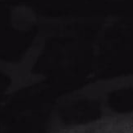
NASSTOYS SPANISH FLY LIQUID-COLA SUPLEMENTO
1025
$
219.00
CONTACTO
ENLACES
AYUDA
Inicio
Aviso de
33
privacidad
Productos
2802