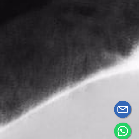
Términos y
0887
Contacto
condiciones
Mi Cuenta
ventassecretlife@gmail.com
Información
de pago
Secret
Life
Políticas
de envíos
Políticas de
devoluciones
y reembolsos
© 2026 Secret Life.
Desarrollado por
Netcommerce
0