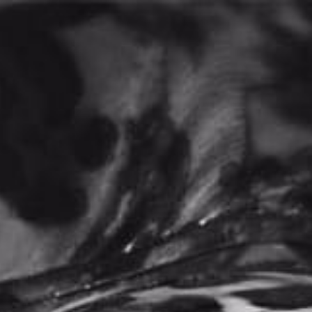
0
Home
Productos
Rhino Gold 150K Double
/
/