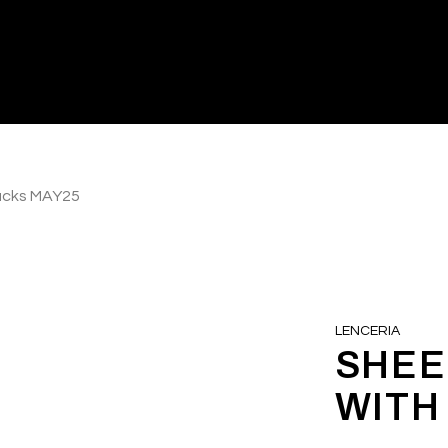
acks MAY25
LENCERIA
SHEE
WITH