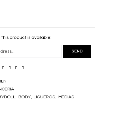
this product is available:
BLK
NCERIA
,
,
,
BYDOLL
BODY
LIGUEROS
MEDIAS