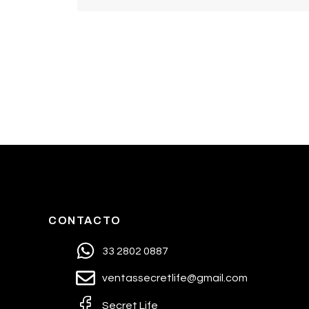
CONTACTO
33 2802 0887
ventassecretlife@gmail.com
Secret Life