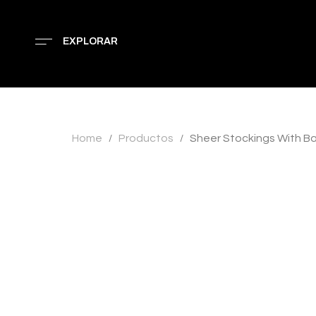
EXPLORAR
Home
Productos
Sheer Stockings With B
/
/
AGOTADO