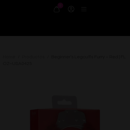
0
Home
Productos
Beginner’s Legcuffs Furry – Red | FL
/
/
OZ–USA0425