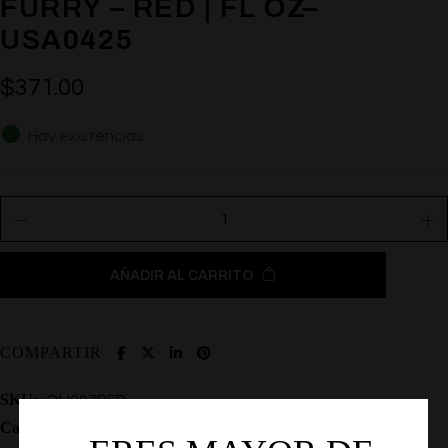
FURRY – RED | FL OZ–
USA0425
$
371.00
Hay existencias
AÑADIR AL CARRITO
COMPARTIR
SKU:
OU007RED
Categoría:
Accesorios