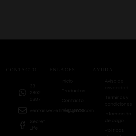
CONTACTO
ENLACES
AYUDA
Inicio
Aviso de
33
privacidad
Productos
2802
Términos y
0887
Contacto
condiciones
Mi Cuenta
ventassecretlife@gmail.com
Información
de pago
Secret
Life
Políticas