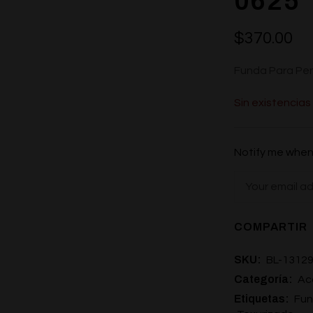
0625
$
370.00
Funda Para Pen
Sin existencias
Notify me when 
COMPARTIR
SKU:
BL-1312
Categoría:
Ac
Etiquetas:
Fu