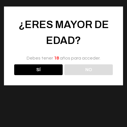
¿ERES MAYOR DE
EDAD?
Debes tener
18
años para acceder.
SÍ
NO