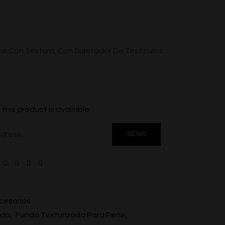
e Con Textura, Con Sujetador De Testiculos
this product is available:
9
cesorios
,
,
nda
Funda Texturizada Para Pene