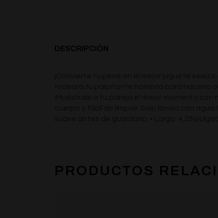
DESCRIPCIÓN
¡Convierte tu pene en el mejor juguete sexual
rodeará tu palpitante hombría para hacerlo a
¡Muéstrale a tu pareja el mejor momento con 
cuerpo y fácil de limpiar. Solo lávalo con agu
suave antes de guardarlo. • Largo: 4,25 pulga
PRODUCTOS RELAC