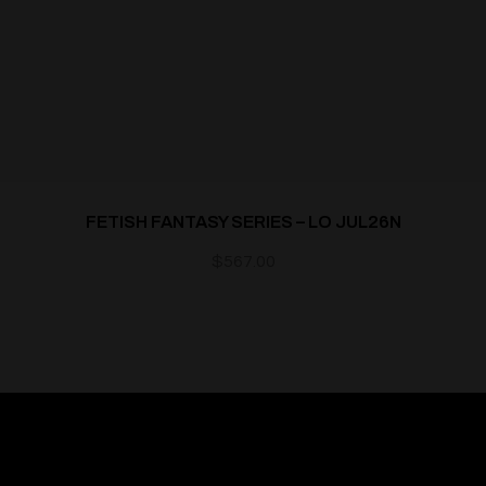
FETISH FANTASY SERIES – LO JUL26N
$
567.00