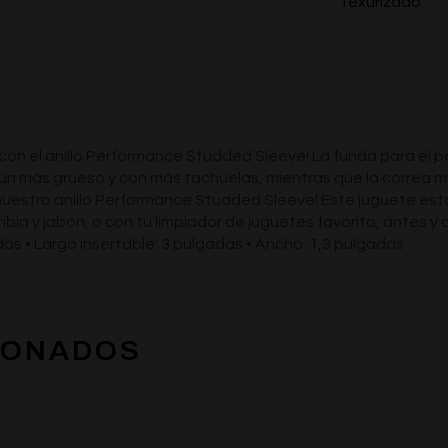
Texurizado
 con el anillo Performance Studded Sleeve! La funda para el 
ún más grueso y con más tachuelas, mientras que la correa m
nuestro anillo Performance Studded Sleeve! Este juguete está
a tibia y jabón, o con tu limpiador de juguetes favorito, antes
das • Largo insertable: 3 pulgadas • Ancho: 1,3 pulgadas
IONADOS