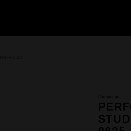
leeve 0625
Accesorios
PER
STUD