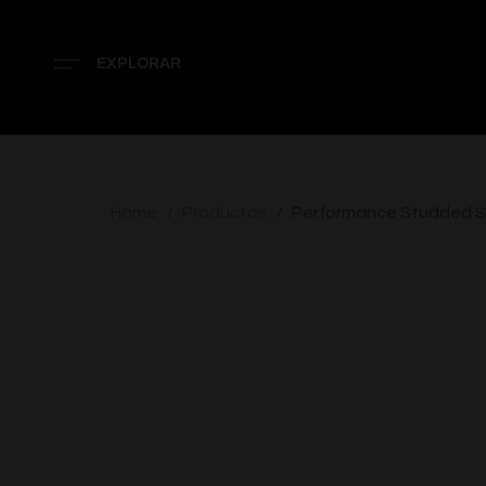
EXPLORAR
Home
Productos
Performance Studded S
/
/
AGOTADO